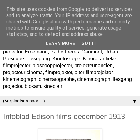
This site uses cookies from Google to deliver its services
Cinegraphica
and to analyze traffic. Your IP address and user-agent are
shared with Google along with performance and security
metrics to ensure quality of service, generate usage
Verzameling oude filmprojectoren . Filmprojector. Un
statistics, and to detect and address abuse.
collection des anciens projecteurs cinema. Projecteur
LEARN MORE
GOT IT
cinema A collection of vintage movie projectors. Movie
projector. Ernemann, Pathe Freres, Gaumont, Urban
Bioscope, Liesegang, Kinetoscope, Kinora, antieke
filmprojector, bioscoopprojector, projecteur ancien,
projecteur cinema, filmprojektor, alter filmprojektor,
kinematograph, cinematographe, cinematograph, liesgang
projector, biokam, kineclair
▼
Infoblad Edison films december 1913